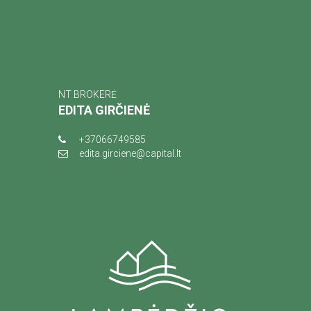
NT BROKERĖ
EDITA GIRČIENĖ
+37066749585
edita.girciene@capital.lt